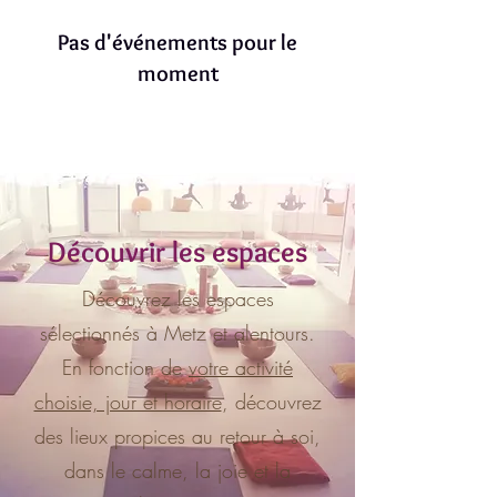
Pas d'événements pour le
moment
Découvrir les espaces
Découvrez les espaces
sélectionnés à Metz et alentours.
En fonction de
votre activité
choisie, jour et horaire
, découvrez
des lieux propices au retour à soi,
dans le calme, la joie et la