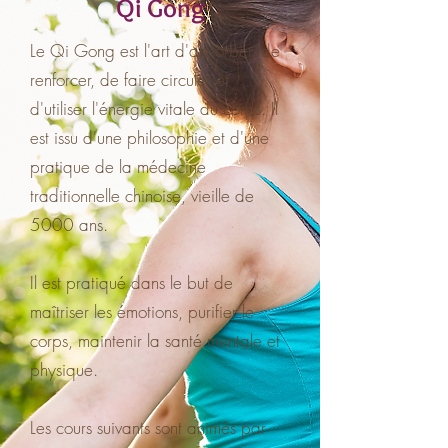
Qi Gong
Le Qi Gong est l'art d'absorber, de
renforcer, de faire circuler et
d'utiliser l'énergie vitale du corps. Il
est issu d'une philosophie et d'une
pratique de la médecine
traditionnelle chinoise, vieille de
5000 ans.
Il est pratiqué dans le but de
maîtriser les émotions, purifier le
corps, maintenir la santé mentale et
physique.
Les cours suivants sont animés par