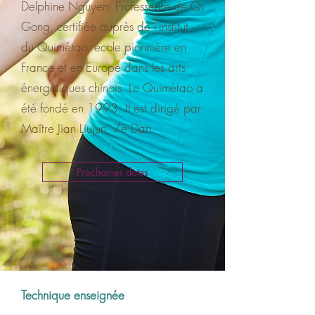
Delphine Nguyen, Professeure de Qi
Gong, certifiée auprès de l'Institut
du Quimétao, école pionnière en
France et en Europe dans les arts
énergétiques chinois. Le Quimétao a
été fondé en 1993. Il est dirigé par
Maître Jian Liujun, 7e Dan.
Prochaines dates
Technique enseignée