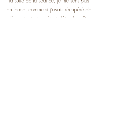
la suite de la séance, je me sens plus
en forme, comme si j’avais récupéré de
l’énergie, tout en étant détendue. De
plus, j’ai l’impression d’avoir gagné en
amplitude au niveau de la nuque. »
« Une grande tension du corps
m’animait en arrivant à la séance et
elle s’est dissipée pendant le cours. Je
me sens très bien, remplie d’énergie. »