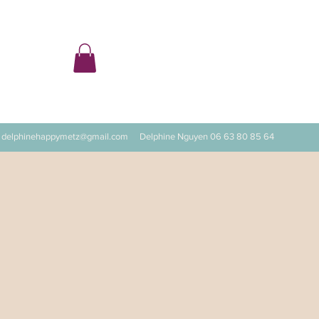
ter
delphinehappymetz@gmail.com
Delphine Nguyen 06 63 80 85 64