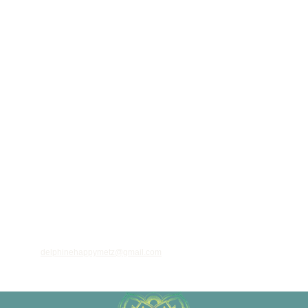
ant votre adresse email, vous acceptez de recevoir des informations régulières sur
 et nouveautés, et vous prenez connaissance de notre
politique de confidentialité
 vous désinscrire à tout moment à l'aide des liens de désinscription ou en nous
à l'adresse
delphinehappymetz@gmail.com