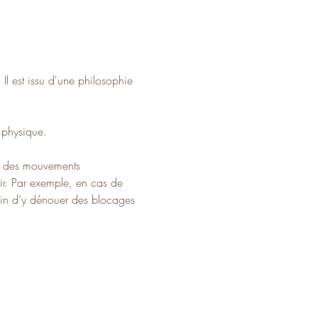
. Il est issu d'une philosophie 
t physique.
e des mouvements 
ir. Par exemple, en cas de 
in d’y dénouer des blocages 