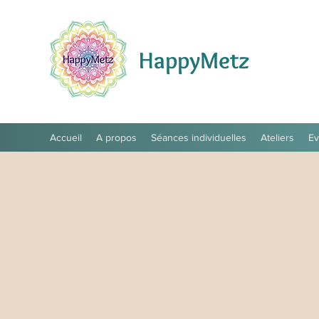
HappyMetz
Accueil
A propos
Séances individuelles
Ateliers
E