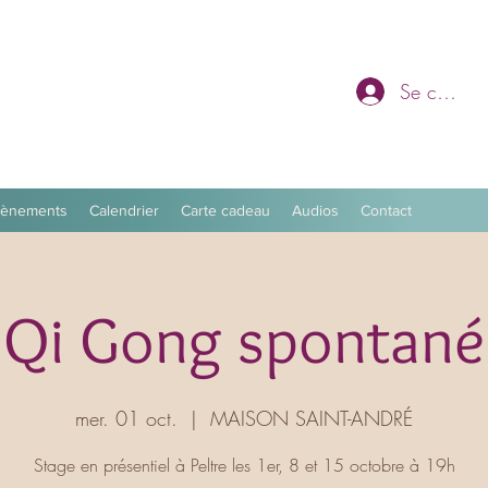
Se connec
vènements
Calendrier
Carte cadeau
Audios
Contact
Qi Gong spontané
mer. 01 oct.
  |  
MAISON SAINT-ANDRÉ
Stage en présentiel à Peltre les 1er, 8 et 15 octobre à 19h