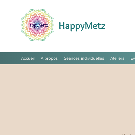
HappyMetz
Accueil
A propos
Séances individuelles
Ateliers
E