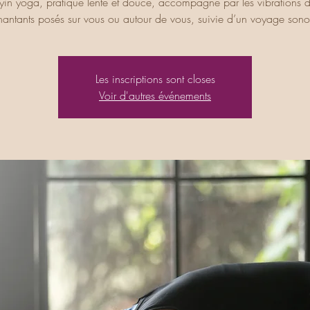
yin yoga, pratique lente et douce, accompagné par les vibrations d
hantants posés sur vous ou autour de vous, suivie d’un voyage sono
Les inscriptions sont closes
Voir d'autres événements