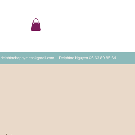
ter
delphinehappymetz@gmail.com
Delphine Nguyen 06 63 80 85 64