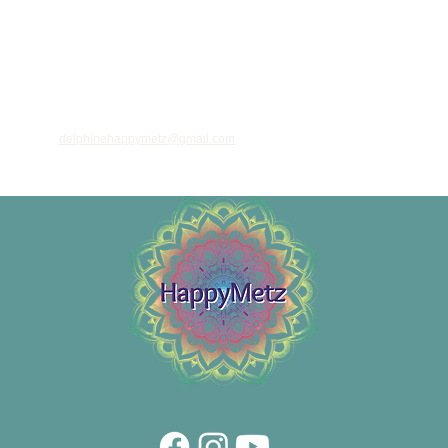
ant votre adresse email, vous acceptez de recevoir des informations régulières sur
 et nouveautés, et vous prenez connaissance de notre
politique de confidentialité
 vous désinscrire à tout moment à l'aide des liens de désinscription ou en nous
à l'adresse
delphinehappymetz@gmail.com