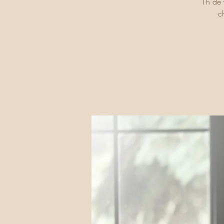
1h de 
c