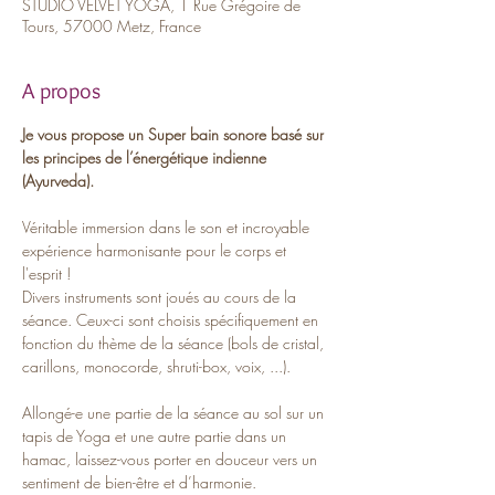
STUDIO VELVET YOGA, 1 Rue Grégoire de
Tours, 57000 Metz, France
A propos
Je vous propose un Super bain sonore basé sur 
les principes de l’énergétique indienne 
(Ayurveda).
Véritable immersion dans le son et incroyable 
expérience harmonisante pour le corps et 
l'esprit !
Divers instruments sont joués au cours de la 
séance. Ceux-ci sont choisis spécifiquement en 
fonction du thème de la séance (bols de cristal, 
carillons, monocorde, shruti-box, voix, ...).
Allongé-e une partie de la séance au sol sur un 
tapis de Yoga et une autre partie dans un 
hamac, laissez-vous porter en douceur vers un 
sentiment de bien-être et d’harmonie. 