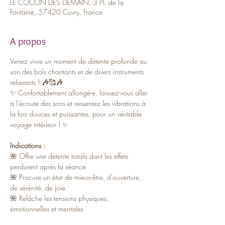
LE COCON DÈS DEMAIN, 3 Pl. de la
Fontaine, 57420 Cuvry, France
A propos
Venez vivre un moment de détente profonde au 
son des bols chantants et de divers instruments 
relaxants ! 
🎶
🥰
🎶
✨ Confortablement allongé-e, laissez-vous aller 
à l’écoute des sons et ressentez les vibrations à 
la fois douces et puissantes, pour un véritable 
voyage intérieur ! ✨
Indications :
🌺 Offre une détente totale dont les effets 
perdurent après la séance
🌺 Procure un état de mieux-être, d'ouverture, 
de sérénité, de joie
🌺 Relâche les tensions physiques, 
émotionnelles et mentales