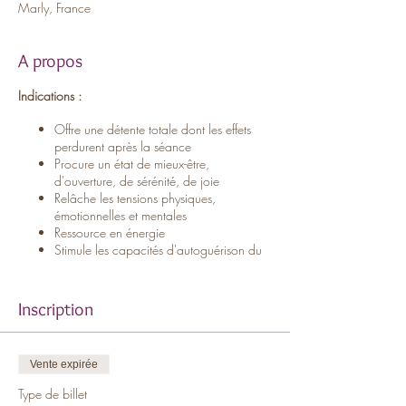
Marly, France
A propos
Indications :
Offre une détente totale dont les effets
perdurent après la séance
Procure un état de mieux-être,
d'ouverture, de sérénité, de joie
Relâche les tensions physiques,
émotionnelles et mentales
Ressource en énergie
Stimule les capacités d'autoguérison du
corps
Informations pratiques
Inscription
Parking gratuit devant la salle.
Matelas et coussins à disposition. Merci de
rapporter le nécessaire pour votre confort (plaid,
Vente expirée
bandeau ou foulard pour couvrir vos yeux, tissu
pour recouvrir le matelas). Je vous invite à arriver
Type de billet
5/10 min avant le début de la séance pour