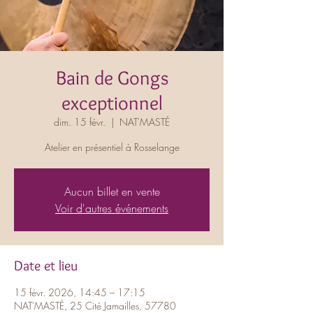
Bain de Gongs
exceptionnel
dim. 15 févr.
  |  
NAT'MASTÉ
Atelier en présentiel à Rosselange
Aucun billet en vente
Voir d'autres événements
Date et lieu
15 févr. 2026, 14:45 – 17:15
NAT'MASTÉ, 25 Cité Jamailles, 57780