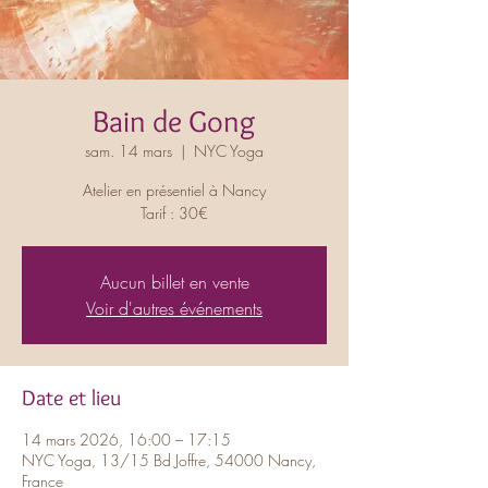
Bain de Gong
sam. 14 mars
  |  
NYC Yoga
Atelier en présentiel à Nancy
Tarif : 30€
Aucun billet en vente
Voir d'autres événements
Date et lieu
14 mars 2026, 16:00 – 17:15
NYC Yoga, 13/15 Bd Joffre, 54000 Nancy,
France