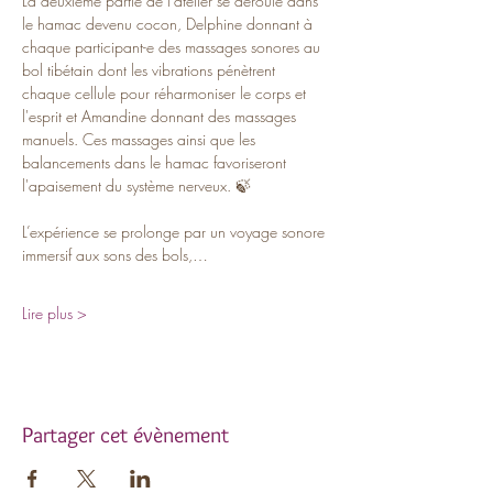
La deuxième partie de l’atelier se déroule dans 
le hamac devenu cocon, Delphine donnant à 
chaque participant-e des massages sonores au 
bol tibétain dont les vibrations pénètrent 
chaque cellule pour réharmoniser le corps et 
l'esprit et Amandine donnant des massages 
manuels. Ces massages ainsi que les 
balancements dans le hamac favoriseront 
l'apaisement du système nerveux. 🍃
L’expérience se prolonge par un voyage sonore 
immersif aux sons des bols,…
Lire plus >
Partager cet évènement