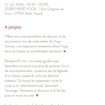
31 juil. 2026, 18:30 – 20:00
STUDIO VELVET YOGA, 1 Rue Grégoire de
Tours, 57000 Metz, France
A propos
Offrez-vous une parenthèse de douceur et de 
reconnexion lors de notre atelier Air Yoga 
Sonore, une expérience immersive alliant Yoga 
doux en hamac et sonothérapie vibratoire. 💫
Pendant 45 min, vous serez guidé-e par 
Amandine à travers une série de postures Yin et 
de mouvements lents, soutenu-e par la légèreté 
d’un hamac suspendu et le son des bols 
tibétains. Ce travail en apesanteur invite le 
corps à un relâchement total, favorisant 
l’ancrage, l’étirement en douceur et le lâcher-
prise en toute securité. 🌟