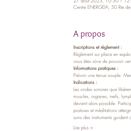
27 août 2023, 10:30 – 12
Centre ENERGEIA, 50 Rte de
A propos
Inscriptions et règlement :
Règlement sur place en espèces
vous êtes sûr-e de pouvoir veni
Informations pratiques :
Prévoir une tenue souple. Merc
Indications :
Les ondes sonores que libèrent
muscles, organes, nerfs, lymph
devient alors possible. Partic
postures et méditations atteig
sons des instruments guident ce
Lire plus >