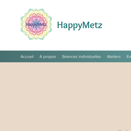
HappyMetz
Accueil
A propos
Séances individuelles
Ateliers
E