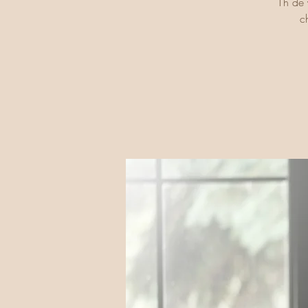
1h de 
c