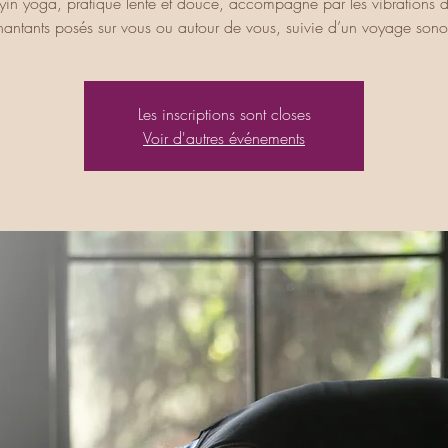
yin yoga, pratique lente et douce, accompagné par les vibrations d
hantants posés sur vous ou autour de vous, suivie d’un voyage sono
Les inscriptions sont closes
Voir d'autres événements