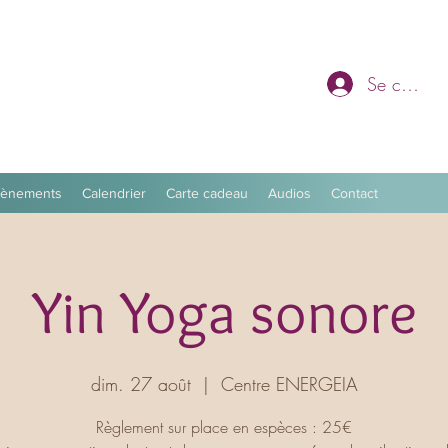
Se connec
vènements
Calendrier
Carte cadeau
Audios
Contact
Yin Yoga sonore
dim. 27 août
  |  
Centre ENERGEIA
Règlement sur place en espèces : 25€