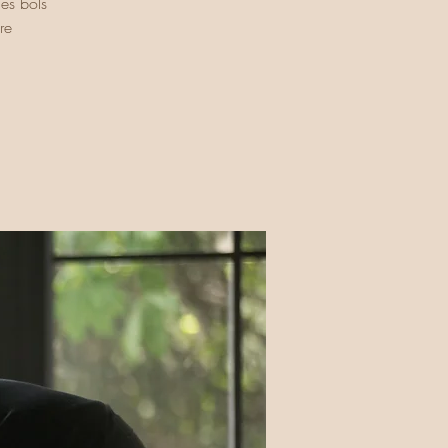
es bols
re