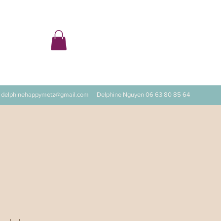
ter
delphinehappymetz@gmail.com
Delphine Nguyen 06 63 80 85 64