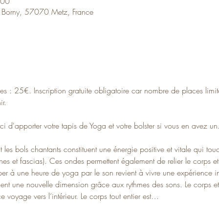
:00
 Borny, 57070 Metz, France
 : 25€. Inscription gratuite obligatoire car nombre de places limité
r. 
i d'apporter votre tapis de Yoga et votre bolster si vous en avez un
 les bols chantants constituent une énergie positive et vitale qui touc
es et fascias). Ces ondes permettent également de relier le corps et 
iper à une heure de yoga par le son revient à vivre une expérience int
nent une nouvelle dimension grâce aux rythmes des sons. Le corps et l
 voyage vers l’intérieur. Le corps tout entier est…