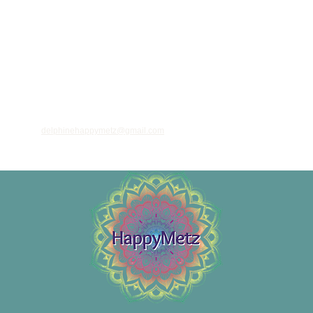
ant votre adresse email, vous acceptez de recevoir des informations régulières sur
 et nouveautés, et vous prenez connaissance de notre
politique de confidentialité
 vous désinscrire à tout moment à l'aide des liens de désinscription ou en nous
à l'adresse
delphinehappymetz@gmail.com