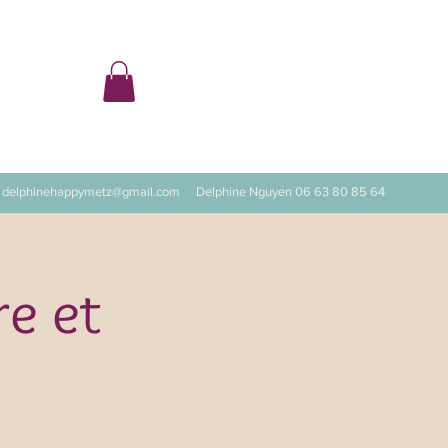
ter
delphinehappymetz@gmail.com
Delphine Nguyen 06 63 80 85 64
re et