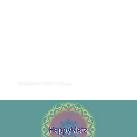
ant votre adresse email, vous acceptez de recevoir des informations régulières sur
 et nouveautés, et vous prenez connaissance de notre
politique de confidentialité
 vous désinscrire à tout moment à l'aide des liens de désinscription ou en nous
à l'adresse
delphinehappymetz@gmail.com