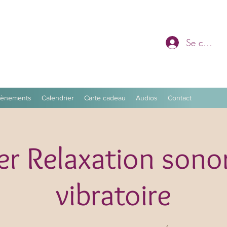
Se connec
vènements
Calendrier
Carte cadeau
Audios
Contact
r Relaxation sono
vibratoire