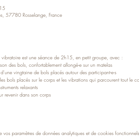
:15
es, 57780 Rosselange, France
 vibratoire est une séance de 2h15, en petit groupe, avec :
 son des bols, confortablement allongé-e sur un matelas
d'une vingtaine de bols placés autour des participant-e-s
s bols placés sur le corps et les vibrations qui parcourent tout le c
struments relaxants
r revenir dans son corps
vos paramètres de données analytiques et de cookies fonctionnels