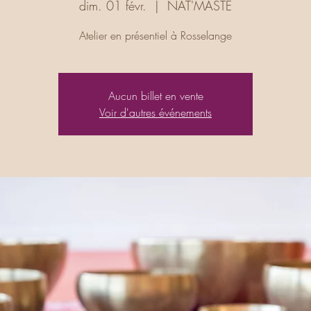
dim. 01 févr.
  |  
NAT'MASTÉ
Atelier en présentiel à Rosselange
Aucun billet en vente
Voir d'autres événements