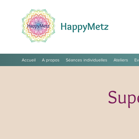
HappyMetz
Accueil
A propos
Séances individuelles
Ateliers
E
Supe