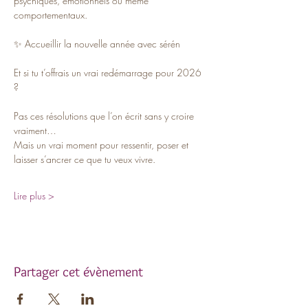
psychiques, émotionnels ou même 
comportementaux.
✨ Accueillir la nouvelle année avec sérén
Et si tu t’offrais un vrai redémarrage pour 2026 
?
Pas ces résolutions que l’on écrit sans y croire 
vraiment…
Mais un vrai moment pour ressentir, poser et 
laisser s’ancrer ce que tu veux vivre.  
Lire plus >
Partager cet évènement