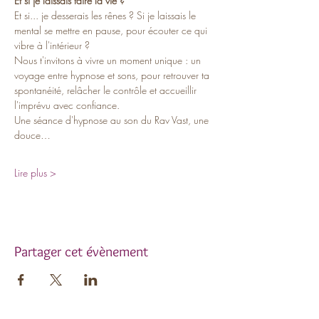
Et si je laissais faire la vie ?
Et si... je desserais les rênes ? Si je laissais le 
mental se mettre en pause, pour écouter ce qui 
vibre à l'intérieur ? 
Nous t'invitons à vivre un moment unique : un 
voyage entre hypnose et sons, pour retrouver ta 
spontanéité, relâcher le contrôle et accueillir 
l'imprévu avec confiance.  
Une séance d'hypnose au son du Rav Vast, une 
douce…
Lire plus >
Partager cet évènement