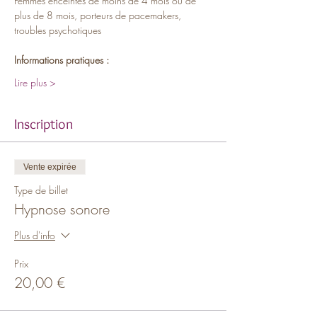
Femmes enceintes de moins de 4 mois ou de 
plus de 8 mois, porteurs de pacemakers, 
troubles psychotiques
Informations pratiques :
Lire plus >
Inscription
Vente expirée
Type de billet
Hypnose sonore
Plus d'info
Prix
20,00 €