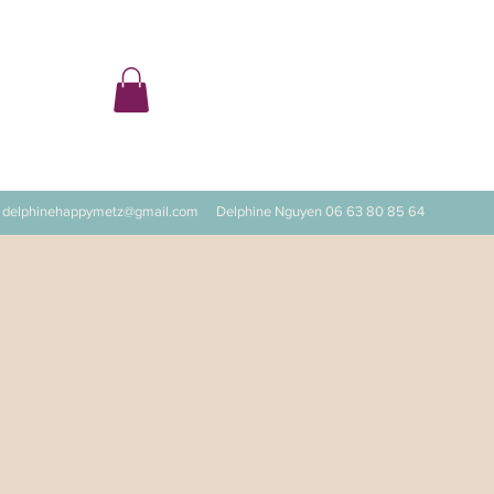
ter
delphinehappymetz@gmail.com
Delphine Nguyen 06 63 80 85 64