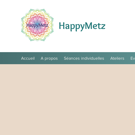
HappyMetz
Accueil
A propos
Séances individuelles
Ateliers
E