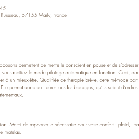
:45
 Ruisseau, 57155 Marly, France
posons permettent de mettre le conscient en pause et de s’adresser 
vous mettiez le mode pilotage automatique en fonction. Ceci, dans
r à un mieux-être. Qualifiée de thérapie brève, cette méthode part
. Elle permet donc de libérer tous les blocages, qu’ils soient d’ordre
tementaux.
.
tion. Merci de rapporter le nécessaire pour votre confort : plaid,  
le matelas.