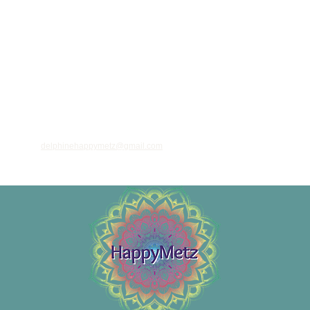
ant votre adresse email, vous acceptez de recevoir des informations régulières sur
 et nouveautés, et vous prenez connaissance de notre
politique de confidentialité
 vous désinscrire à tout moment à l'aide des liens de désinscription ou en nous
à l'adresse
delphinehappymetz@gmail.com