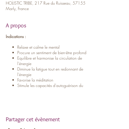
HOLISTIC TRIBE, 217 Rue du Ruisseau, 57155
Marly, France
A propos
Indications :
Relaxe et calme le mental
Procure un sentiment de bien-être profond
Equilibre et harmonise la circulation de
l'énergie
Diminue la fatigue tout en redonnant de
l'énergie
Favorise la méditation
Stimule les capacités d'autoguérison du
corps
Contre-indications :
Femmes enceintes de moins de 4 mois ou de
plus de 8 mois, porteurs de pacemakers,
troubles psychotiques - à partir de 14 ans
Partager cet évènement