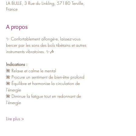
LA BULLE, 3 Rue du Linkling, 57180 Terville,
France
A propos
✨ Confortablement allongé-e, laissez-vous 
bercer par les sons des bols tibétains et autres 
instruments vibratoires. ✨🎶
Indications :
🌺 Relaxe et calme le mental
🌺 Procure un sentiment de bien-être profond
🌺 Équilibre et harmonise la circulation de 
l'énergie
🌺 Diminue la fatigue tout en redonnant de 
l'énergie
Lire plus >