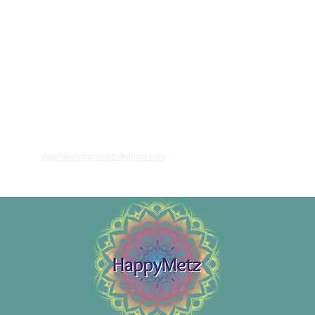
ant votre adresse email, vous acceptez de recevoir des informations régulières sur
 et nouveautés, et vous prenez connaissance de notre
politique de confidentialité
 vous désinscrire à tout moment à l'aide des liens de désinscription ou en nous
à l'adresse
delphinehappymetz@gmail.com