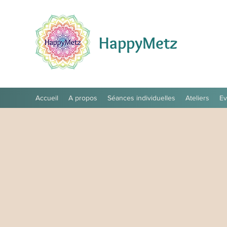
HappyMetz
Accueil
A propos
Séances individuelles
Ateliers
E