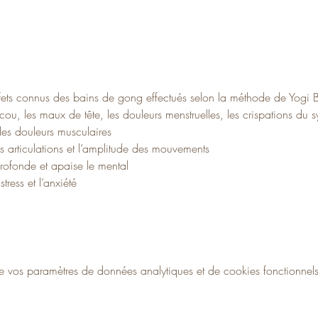
ffets connus des bains de gong effectués selon la méthode de Yogi 
ou, les maux de tête, les douleurs menstruelles, les crispations du sy
les douleurs musculaires
s articulations et l’amplitude des mouvements
profonde et apaise le mental
ress et l’anxiété
vos paramètres de données analytiques et de cookies fonctionnels