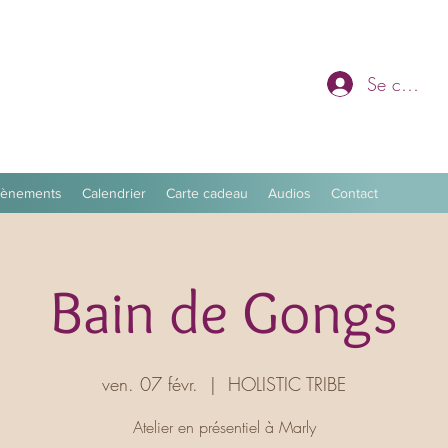
Se connec
vènements
Calendrier
Carte cadeau
Audios
Contact
Bain de Gongs
ven. 07 févr.
  |  
HOLISTIC TRIBE
Atelier en présentiel à Marly