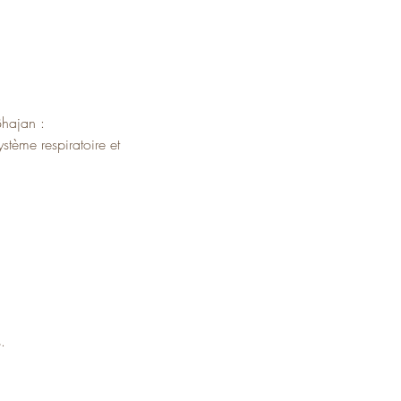
Bhajan :
stème respiratoire et 
.