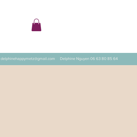
ter
delphinehappymetz@gmail.com
Delphine Nguyen 06 63 80 85 64