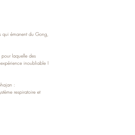
ions qui émanent du Gong, 
n pour laquelle des 
expérience inoubliable !
Bhajan :
stème respiratoire et 