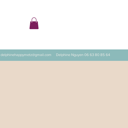
ter
delphinehappymetz@gmail.com
Delphine Nguyen 06 63 80 85 64