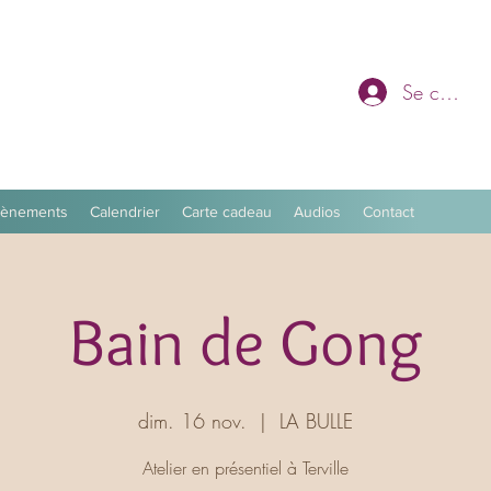
Se connec
vènements
Calendrier
Carte cadeau
Audios
Contact
Bain de Gong
dim. 16 nov.
  |  
LA BULLE
Atelier en présentiel à Terville