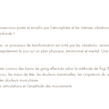
issez-vous porter et envahir par l’atmosphère et les intenses vibrat
ofonde !  
, un processus de transformation est initié par les vibrations, raiso
apidement le jour sur un plan physique, émotionnel et mental. Une 
ffets connus des bains de gong effectués selon la méthode de Yogi 
ou, les maux de tête, les douleurs menstruelles, les crispations du sy
les douleurs musculaires
s articulations et l’amplitude des mouvements