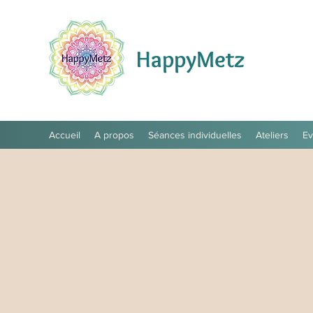
HappyMetz
Accueil
A propos
Séances individuelles
Ateliers
E