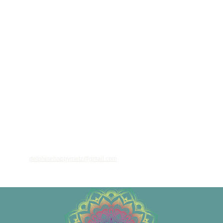
ant votre adresse email, vous acceptez de recevoir des informations régulières sur
 et nouveautés, et vous prenez connaissance de notre
politique de confidentialité
 vous désinscrire à tout moment à l'aide des liens de désinscription ou en nous
à l'adresse
delphinehappymetz@gmail.com