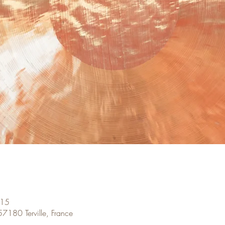
:15
57180 Terville, France