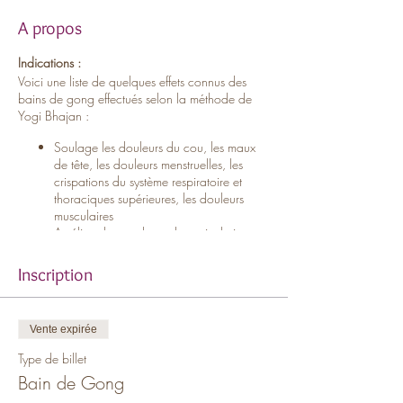
A propos
Indications :
Voici une liste de quelques effets connus des
bains de gong effectués selon la méthode de
Yogi Bhajan :
Soulage les douleurs du cou, les maux
de tête, les douleurs menstruelles, les
crispations du système respiratoire et
thoraciques supérieures, les douleurs
musculaires
Améliore la souplesse des articulations et
l’amplitude des mouvements
Favorise une relaxation profonde et
Inscription
apaise le mental
Réduit immédiatement le stress et l’anxiété
Stimule le système glandulaire en le
Vente expirée
portant à un niveau de fonctionnement
plus élevé
Type de billet
Stimule la circulation sanguine
Bain de Gong
Génère une « réorganisation de l’énergie