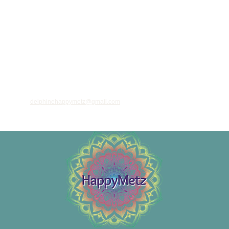
ant votre adresse email, vous acceptez de recevoir des informations régulières sur
 et nouveautés, et vous prenez connaissance de notre
politique de confidentialité
 vous désinscrire à tout moment à l'aide des liens de désinscription ou en nous
à l'adresse
delphinehappymetz@gmail.com