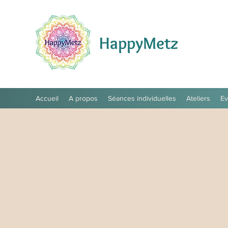
HappyMetz
Accueil
A propos
Séances individuelles
Ateliers
E