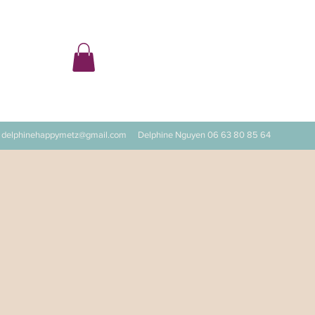
ter
delphinehappymetz@gmail.com
Delphine Nguyen 06 63 80 85 64