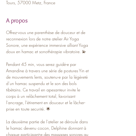
Tours, 57000 Metz, France
A propos
Offrez-vous une parenthèse de douceur et de 
reconnexion lors de notre atelier Air Yoga 
Sonore, une expérience immersive alliant Yoga 
doux en hamac et sonothérapie vibratoire. 💫
Pendant 45 min, vous serez guidé-e par 
Amandine à travers une série de postures Yin et 
de mouvements lents, soutenu-e par la légèreté 
d’un hamac suspendu et le son des bols 
tibétains. Ce travail en apesanteur invite le 
corps à un relâchement total, favorisant 
l’ancrage, l’étirement en douceur et le lâcher-
prise en toute securité. 🌟
La deuxième partie de l’atelier se déroule dans 
le hamac devenu cocon, Delphine donnant à 
chaque participant-e des massages sonores au 