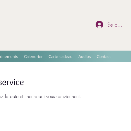
Se connec
vènements
Calendrier
Carte cadeau
Audios
Contact
ervice
ez la date et l'heure qui vous conviennent.