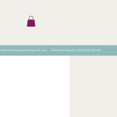
ter
delphinehappymetz@gmail.com
Delphine Nguyen 06 63 80 85 64