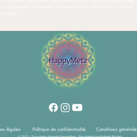
 et nouveautés, et vous prenez connaissance de notre
politique de confidentialité
 vous désinscrire à tout moment à l'aide des liens de désinscription ou en nous
à l'adresse
delphinehappymetz@gmail.com
ns légales
Politique de confidentialité
Conditions générale
© 2023 - Tous droits réservés HappyMetz. Site réalisé par
Noémie Rocher