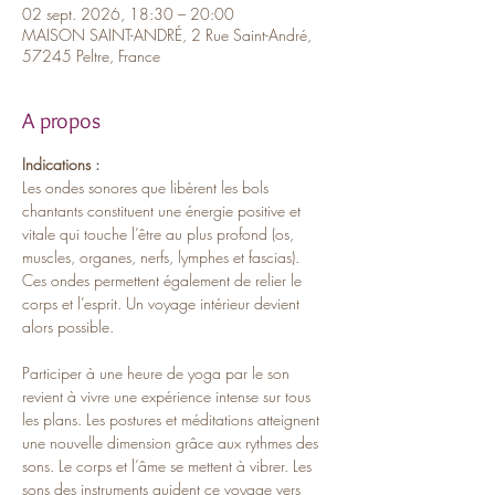
02 sept. 2026, 18:30 – 20:00
MAISON SAINT-ANDRÉ, 2 Rue Saint-André,
57245 Peltre, France
A propos
Indications :
Les ondes sonores que libèrent les bols 
chantants constituent une énergie positive et 
vitale qui touche l’être au plus profond (os, 
muscles, organes, nerfs, lymphes et fascias). 
Ces ondes permettent également de relier le 
corps et l’esprit. Un voyage intérieur devient 
alors possible. 
Participer à une heure de yoga par le son 
revient à vivre une expérience intense sur tous 
les plans. Les postures et méditations atteignent 
une nouvelle dimension grâce aux rythmes des 
sons. Le corps et l’âme se mettent à vibrer. Les 
sons des instruments guident ce voyage vers 